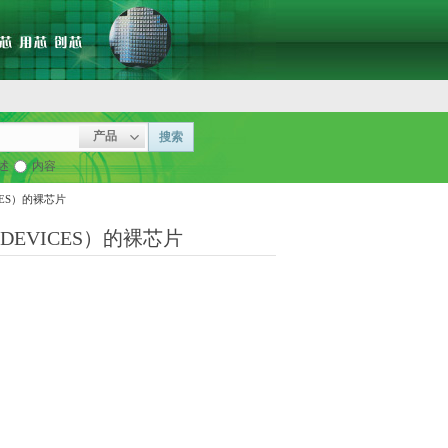
产品
搜索
述
内容
ICES）的裸芯片
G DEVICES）的裸芯片