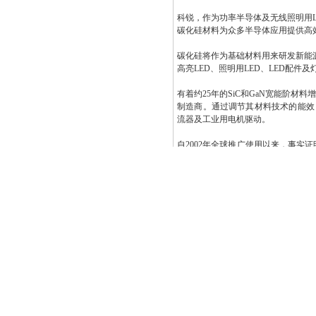
科锐，作为功率半导体及无线照明用
碳化硅材料为众多半导体应用提供高
碳化硅将作为基础材料用来研发新能
高亮LED、照明用LED、LED配件
有着约25年的SiC和GaN宽能阶
制造商。通过调节其材料技术的能效
流器及工业用电机驱动。
自2002年全球推广使用以来，事实
省电性能的要求。
对于SiC生产的持续改进及成本控
技的时代已经到来。不要落后了！
更多产品信息请访问 CREE 网站：
htt
有任何问题或需要，请
联系我们
。