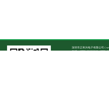
深圳市正和兴电子有限公司
(
w
电话：0755-83023860, 0755-8
传真：0755-83023870
业务销售电子邮箱
/
技术支持
地址：深圳市南山区学苑大道10
邮编：518055
Copyright © 1992-2026
粤ICP备07034145号
微信公众号