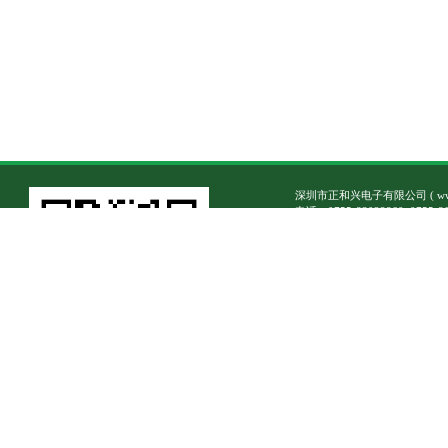
深圳市正和兴电子有限公司
(
w
电话：0755-83023860, 0755-8
传真：0755-83023870
业务销售电子邮箱
/
技术支持
地址：深圳市南山区学苑大道10
邮编：518055
Copyright © 1992-2026
粤ICP备07034145号
微信公众号