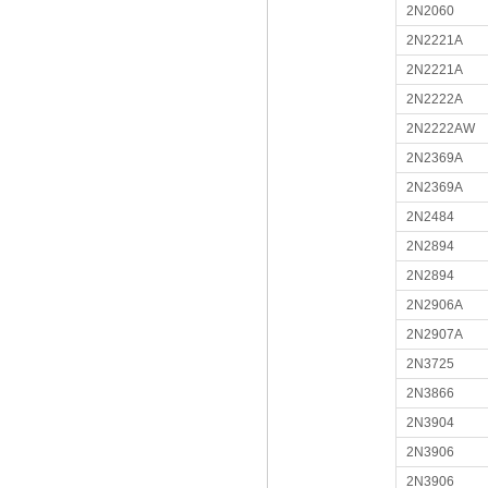
2N2060
2N2221A
2N2221A
2N2222A
2N2222AW
2N2369A
2N2369A
2N2484
2N2894
2N2894
2N2906A
2N2907A
2N3725
2N3866
2N3904
2N3906
2N3906